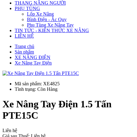
THANG NÂNG NGƯỜI
PHỤ TÙNG
Lốp Xe Nâng
Bình Điện - Ắc Quy
Phụ Tùng Xe Nâng Tay
TIN TỨC - KIẾN THỨC XE NÂNG
LIÊN HỆ
Trang chủ
Sản phẩm
XE NÂNG ĐIỆN
Xe Nâng Tay Điện
Mã sản phẩm: XE4825
Tình trạng: Còn Hàng
Xe Nâng Tay Điện 1.5 Tấn
PTE15C
Liên hệ
Giá sau Thuế: Liên hệ