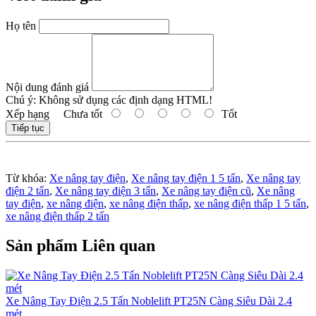
Họ tên
Nội dung đánh giá
Chú ý:
Không sử dụng các định dạng HTML!
Xếp hạng
Chưa tốt
Tốt
Tiếp tục
Từ khóa:
Xe nâng tay điện
,
Xe nâng tay điện 1 5 tấn
,
Xe nâng tay
điện 2 tấn
,
Xe nâng tay điện 3 tấn
,
Xe nâng tay điện cũ
,
Xe nâng
tay điện
,
xe nâng điện
,
xe nâng điện thấp
,
xe nâng điện thấp 1 5 tấn
,
xe nâng điện thấp 2 tấn
Sản phẩm Liên quan
Xe Nâng Tay Điện 2.5 Tấn Noblelift PT25N Càng Siêu Dài 2.4
mét