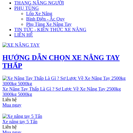
THANG NÂNG NGƯỜI
PHỤ TÙNG
Lốp Xe Nâng
Bình Điện - Ắc Quy
Phụ Tùng Xe Nâng Tay
TIN TỨC - KIẾN THỨC XE NÂNG
LIÊN HỆ
HƯỚNG DẪN CHỌN XE NÂNG TAY
THẤP
Xe Nâng Tay Thấp Là Gì ? Sơ Lược Về Xe Nâng Tay 2500kg
3000kg 5000kg
Liên hệ
Mua ngay
Xe nâng tay 5 Tấn
Liên hệ
Mua ngay