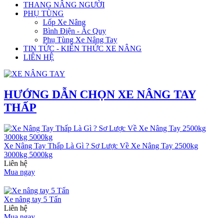
THANG NÂNG NGƯỜI
PHỤ TÙNG
Lốp Xe Nâng
Bình Điện - Ắc Quy
Phụ Tùng Xe Nâng Tay
TIN TỨC - KIẾN THỨC XE NÂNG
LIÊN HỆ
HƯỚNG DẪN CHỌN XE NÂNG TAY
THẤP
Xe Nâng Tay Thấp Là Gì ? Sơ Lược Về Xe Nâng Tay 2500kg
3000kg 5000kg
Liên hệ
Mua ngay
Xe nâng tay 5 Tấn
Liên hệ
Mua ngay